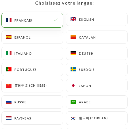
Choisissez votre langue:
Choisissez votre langue:
FR
MENU
ENGLISH
ENGLISH
FRANÇAIS
FRANÇAIS
ESPAÑOL
ESPAÑOL
CATALAN
CATALAN
/
ACCUEIL
CONTACT
ITALIANO
ITALIANO
DEUTSH
DEUTSH
Contact
PORTUGUÊS
PORTUGUÊS
SUÉDOIS
SUÉDOIS
简体中文 (CHINESE)
简体中文 (CHINESE)
JAPON
JAPON
RUSSIE
RUSSIE
ARABE
ARABE
Talai Lamo
한국어 (KOREAN)
한국어 (KOREAN)
PAYS-BAS
PAYS-BAS