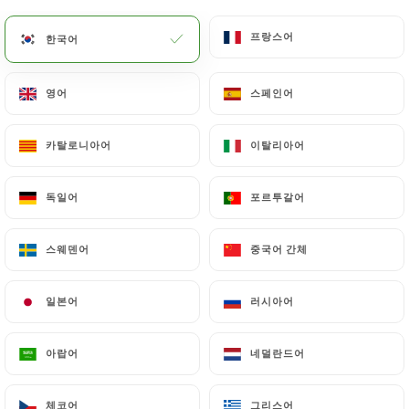
메뉴
KO
프랑스어
프랑스어
한국어
한국어
영어
영어
스페인어
스페인어
카탈로니아어
카탈로니아어
이탈리아어
이탈리아어
/
홈
연락처
연락처
독일어
독일어
포르투갈어
포르투갈어
스웨덴어
스웨덴어
중국어 간체
중국어 간체
일본어
일본어
러시아어
러시아어
아랍어
아랍어
네덜란드어
네덜란드어
Talai Lamo
체코어
체코어
그리스어
그리스어