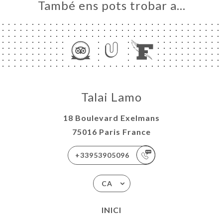
També ens pots trobar a…
Talai Lamo
18 Boulevard Exelmans
75016 Paris France
+33953905096
CA
INICI