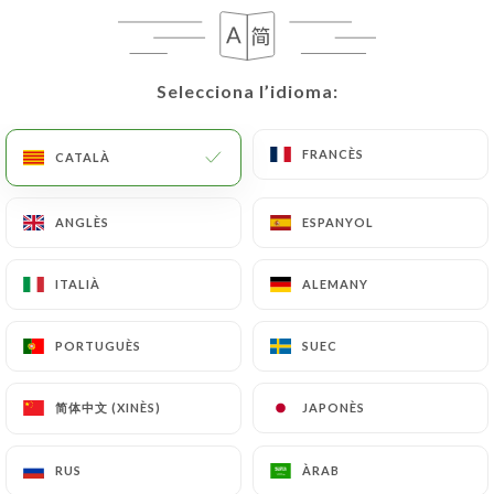
Selecciona l’idioma:
Selecciona l’idioma:
FRANCÈS
FRANCÈS
CATALÀ
CATALÀ
ANGLÈS
ANGLÈS
ESPANYOL
ESPANYOL
121 RESSENYA
RESTAURANT TIBÉTAIN
ITALIÀ
ITALIÀ
ALEMANY
ALEMANY
18 Boulevard Exelmans
75016 Paris France
PORTUGUÈS
PORTUGUÈS
SUEC
SUEC
简体中文 (XINÈS)
简体中文 (XINÈS)
JAPONÈS
JAPONÈS
RUS
RUS
ÀRAB
ÀRAB
Qui som?