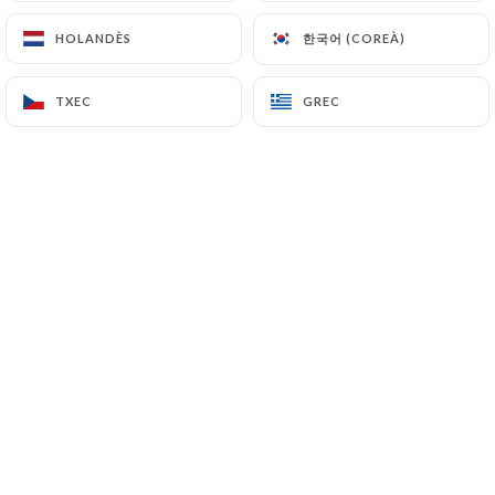
한국어 (COREÀ)
한국어 (COREÀ)
HOLANDÈS
HOLANDÈS
La cuisine tibétaine est chère à nos
TXEC
TXEC
GREC
GREC
cœurs et nous ressentons un immense
plaisir à ouvrir Talai Lamo pour
répandre cet amour pour notre
nourriture auprès des Français et être
un pionnier dans l'introduction de nos
plats traditionnels pour votre plus
grand plaisir.
Notre personnel de restaurant
hautement qualifié et passionné est
prêt à vous offrir la meilleure
expérience de dégustation de