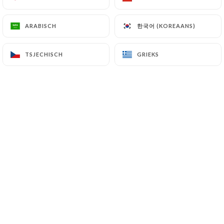
한국어 (KOREAANS)
한국어 (KOREAANS)
ARABISCH
ARABISCH
La cuisine tibétaine est chère à nos
cœurs et nous ressentons un immense
TSJECHISCH
TSJECHISCH
GRIEKS
GRIEKS
plaisir à ouvrir Talai Lamo pour
répandre cet amour pour notre
nourriture auprès des Français et être
un pionnier dans l'introduction de nos
plats traditionnels pour votre plus
grand plaisir.
Notre personnel de restaurant
hautement qualifié et passionné est
prêt à vous offrir la meilleure
expérience de dégustation de