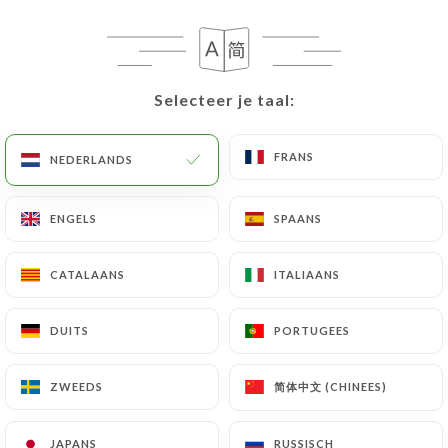
Selecteer je taal:
Selecteer je taal:
FRANS
FRANS
NEDERLANDS
NEDERLANDS
ENGELS
ENGELS
SPAANS
SPAANS
121 REVIEW
RESTAURANT TIBÉTAIN
CATALAANS
CATALAANS
ITALIAANS
ITALIAANS
18 Boulevard Exelmans
75016 Paris France
DUITS
DUITS
PORTUGEES
PORTUGEES
简体中文 (CHINEES)
简体中文 (CHINEES)
ZWEEDS
ZWEEDS
Wie zijn wij?
JAPANS
JAPANS
RUSSISCH
RUSSISCH