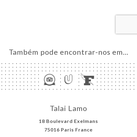
AL
RVAR
IDO
ERIA
IAÇÃO
NU
Também pode encontrar-nos em…
ACTO
Talai Lamo
18 Boulevard Exelmans
75016 Paris France