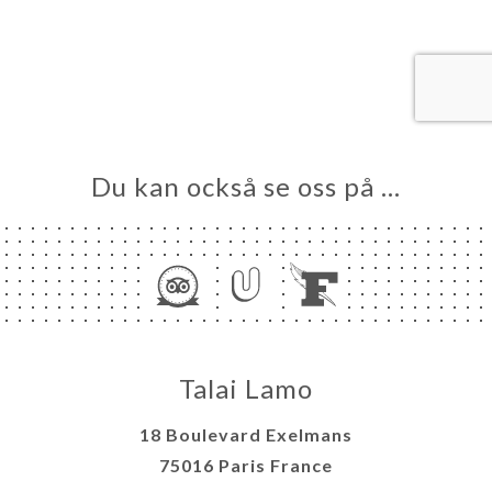
KA
TÄLL
LERI
ÖMEN
NY
Du kan också se oss på …
TAKT
Talai Lamo
18 Boulevard Exelmans
75016 Paris France