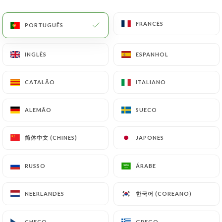
Molhos de Abacate - Avocalypse! - fresco,
FRANCÊS
FRANCÊS
PORTUGUÊS
PORTUGUÊS
vegetariano, fácil de compartilhar
As extensões mexicanas ocasionalmente se
INGLÊS
INGLÊS
ESPANHOL
ESPANHOL
convidam às nossas montanhas: um abacate
cremoso defende um menu de batatas fritas que
aumenta sua serenidade. Trazemos algumas fatias
CATALÃO
CATALÃO
ITALIANO
ITALIANO
de cenoura para equilibrar sua consciência.
9.00€
ALEMÃO
ALEMÃO
SUECO
SUECO
NOVO: Shelkar, o chef - fresco, vegetariano
简体中文 (CHINÊS)
简体中文 (CHINÊS)
JAPONÊS
JAPONÊS
Comece devagar... Coberta com um trio de
iogurtes sutilmente variados, uma panqueca de
RUSSO
RUSSO
ÁRABE
ÁRABE
ervilha e batata preparará seu paladar. Frito em
farinha levemente polvilhada com hortelã,
한국어 (COREANO)
한국어 (COREANO)
NEERLANDÊS
NEERLANDÊS
tamarindo e açúcar de cana, ele nos transporta
imediatamente para os enclaves tibetanos de
Ladakh e Tawang, nas fronteiras da Índia e do
CHECO
CHECO
GREGO
GREGO