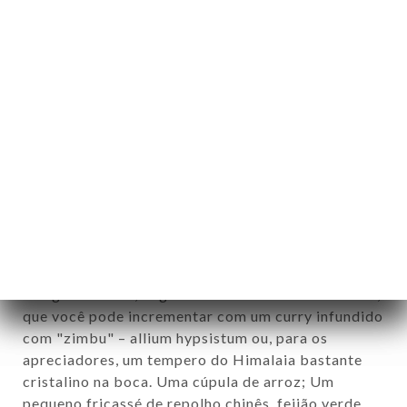
Frango ao curry do chef com domo de arroz
O clássico imperdível da casa, particularmente
gráfico e diabolicamente sedoso. Um frango
dourado, trazido à vida por um curry com toques
de garança, acompanhado de páprica manchada de
leite.
17.00€
NOVO: Gangla metok, o patife - vegetariano ou
frango, fácil de compartilhar como um mezze
Amantes de carne, aqui estão alguns pedaços de
frango salteado, deglaceado em um molho secreto,
que você pode incrementar com um curry infundido
com "zimbu" – allium hypsistum ou, para os
apreciadores, um tempero do Himalaia bastante
cristalino na boca. Uma cúpula de arroz; Um
pequeno fricassé de repolho chinês, feijão verde,