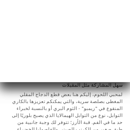
النضارة...
17.00€
كاري دجاج الشيف مع قبة الأرز
قطعة كلاسيكية لا يمكن تفويتها من المنزل، تتميز
بتصميمها الرسومي الرائع وحريريها الشيطاني. دجاج
ذهبي اللون، ينبض بالحياة بفضل الكاري مع لمسات من
الفوة، مدعومًا بالفلفل الحلو الملطخ بالحليب.
17.00€
جديد: جانجلا ميتوك، الطبق الرئيسي - نباتي أو دجاج،
سهل المشاركة مثل المقبلات
لمحبي اللحوم، إليكم هنا بعض قطع الدجاج المقلي
المغطى بصلصة سرية، والتي يمكنكم تعزيزها بالكاري
المنقوع في "زيمبو" - الثوم البري أو بالنسبة لخبراء
التوابل، نوع من التوابل الهيمالايا الذي يصبح بلوريًا إلى
حد ما في الفم. قبة الأرز؛ تتوفر لك وجبة جانبية من
طبق صغير من الكرنب الصيني والفاصوليا الخضراء