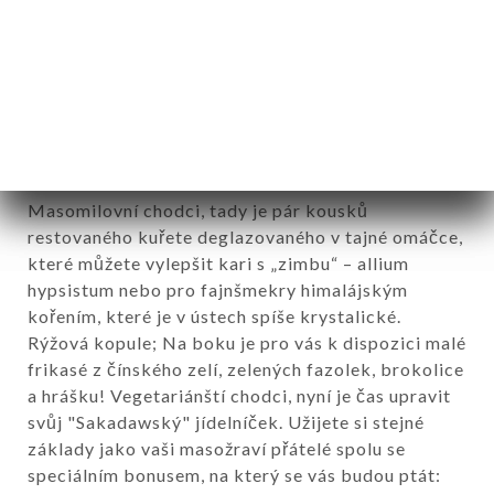
grafická a ďábelsky hedvábná. Zlaté kuře, oživené
kari s šílenějšími odlesky, podpořené mlékem
obarvenou paprikou.
17.00€
NOVINKA: Gangla metok, šmejd – zelenina nebo
kuře, snadné sdílení jako mezze
Masomilovní chodci, tady je pár kousků
restovaného kuřete deglazovaného v tajné omáčce,
které můžete vylepšit kari s „zimbu“ – allium
hypsistum nebo pro fajnšmekry himalájským
kořením, které je v ústech spíše krystalické.
Rýžová kopule; Na boku je pro vás k dispozici malé
frikasé z čínského zelí, zelených fazolek, brokolice
a hrášku! Vegetariánští chodci, nyní je čas upravit
svůj "Sakadawský" jídelníček. Užijete si stejné
základy jako vaši masožraví přátelé spolu se
speciálním bonusem, na který se vás budou ptát: