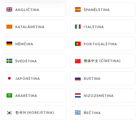
ANGLIČTINA
ANGLIČTINA
ŠPANĚLŠTINA
ŠPANĚLŠTINA
Avokádové dipy - Avokalypsa! - čerstvé,
vegetariánské, snadné sdílení
KATALÁNŠTINA
KATALÁNŠTINA
ITALŠTINA
ITALŠTINA
Mexické rozlohy se občas zvou do našich hor:
krémové avokádo hájí nabídku chipsů, které
NĚMČINA
NĚMČINA
PORTUGALŠTINA
PORTUGALŠTINA
umocní váš klid. Přinášíme pár plátků mrkve,
abychom vyrovnali vaše svědomí.
简体中文 (ČÍNŠTINA)
简体中文 (ČÍNŠTINA)
ŠVÉDŠTINA
ŠVÉDŠTINA
9.00€
NOVINKA: Shelkar, šéfkuchař - čerstvé,
JAPONŠTINA
JAPONŠTINA
RUŠTINA
RUŠTINA
vegetariánské
Začněte jemně... Zalité trojicí rafinovaně
ARABŠTINA
ARABŠTINA
NIZOZEMŠTINA
NIZOZEMŠTINA
obměňovaných jogurtů připraví vaše mlsné jazýčky
hrachovou a bramborovou placku. Usmažená v
한국어 (KOREJŠTINA)
한국어 (KOREJŠTINA)
ŘEČTINA
ŘEČTINA
mouce lehce posypané mátou, tamarindem a
třtinovým cukrem nás okamžitě přenese do
tibetských enkláv Ladakh a Tawang, na hranicích
Indie a Nepálu. Několik semínek granátového