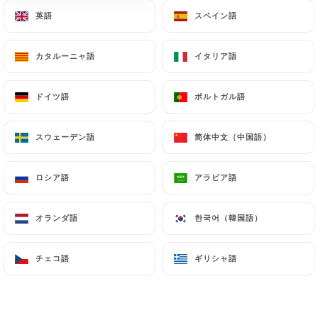
英語
英語
スペイン語
スペイン語
アボカドディップ - Avocalypse! - 新鮮、野菜、シ
ェアしやすい
カタルーニャ語
カタルーニャ語
イタリア語
イタリア語
メキシコの広大な大地が時折私たちの山々に姿を現
します。クリーミーなアボカドが、あなたの心の平
穏を高めるチップスのメニューを守ります。あなた
ドイツ語
ドイツ語
ポルトガル語
ポルトガル語
の良心のバランスをとるために、ニンジンのスライ
スをいくつか持って帰ります。
スウェーデン語
スウェーデン語
简体中文（中国語）
简体中文（中国語）
9.00€
ロシア語
ロシア語
アラビア語
アラビア語
新着：シェフのシェルカー - 新鮮で野菜たっぷり
穏やかに始めましょう... 微妙に異なるヨーグルト3
オランダ語
オランダ語
한국어（韓国語）
한국어（韓国語）
種を添えた、エンドウ豆とジャガイモのパンケーキ
があなたの味覚を整えます。軽くミント、タマリン
チェコ語
チェコ語
ギリシャ語
ギリシャ語
ド、サトウキビ砂糖をまぶした小麦粉で揚げたこの
料理は、私たちをすぐにインドとネパールの国境に
あるラダックとタワンのチベットの居住地に連れて
行ってくれます。数粒のザクロの種が、味わいに活