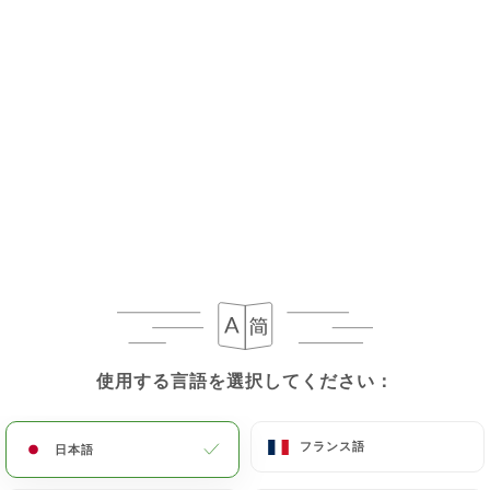
ベジタブルクロメスキース：私をフォローしてくだ
さい！
菜食主義への賛歌。夏を超えて最も広く放送された
世界的ヒットのクリスピーな再訪。この 2 つのたっ
ぷりとしたコロッケは、クリーミーなジャガイモで
コーティングされ、パンチの効いたエンドウ豆と甘
いカリフラワーがアクセントになっています。
6.00€
勇敢なゴルガッパ - 新鮮、野菜、シェアしやすい
この家のスター達!!クミンの風味とヨーグルト、ト
マト、玉ねぎの爽やかな3つの具材が融合した上品
なひと工夫の揚げた小麦とトウモロコシの球体に夢
使用する言語を選択してください：
使用する言語を選択してください：
中になってください。サラダは付けませんが、シェ
フは、お好みでこの象徴的なボールにトッピングを
かけることを勧めています...!
フランス語
フランス語
日本語
日本語
8.80€