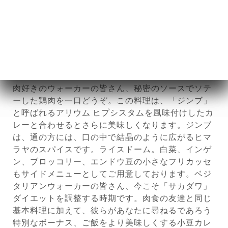
金色のチキンを、ミルクで染めたパプリカで仕上げ
ました。
17.00€
新登場：ガングラ・メトック、スキャンプ - 野菜ま
たは鶏肉、メゼのように簡単にシェアできます
肉好きのウォーカーの皆さん、秘密のソースでソテ
ーした鶏肉を一口どうぞ。この料理は、「ジンブ」
と呼ばれるアリウム ヒプシスタムを風味付けしたカ
レーと合わせるとさらに美味しくなります。ジンブ
は、通の方には、口の中で結晶のように広がるヒマ
ラヤのスパイスです。ライスドーム。白菜、インゲ
ン、ブロッコリー、エンドウ豆の小さなフリカッセ
もサイドメニューとしてご用意しております。ベジ
タリアンウォーカーの皆さん、今こそ「サカダワ」
ダイエットを調整する時期です。肉食の友達と同じ
基本料理に加えて、彼らがあなたに尋ねるであろう
特別なボーナス、ご飯をより美味しくする小豆カレ