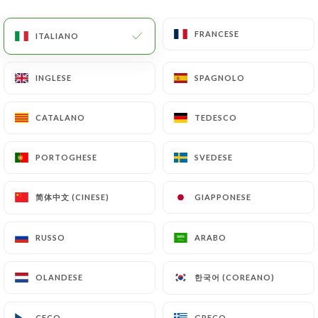
Salse all'avocado - Avocalypse! - fresco,
FRANCESE
FRANCESE
ITALIANO
ITALIANO
vegetariano, facile da condividere
Le distese messicane di tanto in tanto si lasciano
INGLESE
INGLESE
SPAGNOLO
SPAGNOLO
conquistare dalle nostre montagne: un cremoso
avocado difende un menù di patatine fritte che
accresce la serenità. Vi riportiamo delle fette di
CATALANO
CATALANO
TEDESCO
TEDESCO
carota per equilibrare la vostra coscienza.
9.00€
PORTOGHESE
PORTOGHESE
SVEDESE
SVEDESE
NOVITÀ: Shelkar, lo chef - fresco e vegetariano
简体中文 (CINESE)
简体中文 (CINESE)
GIAPPONESE
GIAPPONESE
Iniziamo con delicatezza... Ricoperto da un trio di
yogurt delicatamente assortiti, un pancake di
RUSSO
RUSSO
ARABO
ARABO
piselli e patate preparerà il tuo palato. Fritto nella
farina e leggermente cosparso di menta, tamarindo
한국어 (COREANO)
한국어 (COREANO)
OLANDESE
OLANDESE
e zucchero di canna, ci trasporta immediatamente
nelle enclave tibetane di Ladakh e Tawang, al
confine tra India e Nepal. Qualche seme di
CECO
CECO
GRECO
GRECO