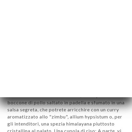
17.00€
Curry di pollo dello chef con cupola di riso
Un classico imperdibile della casa, particolarmente
grafico e diabolicamente setoso. Un pollo dorato,
ravvivato da un curry con riflessi di robbia,
sorretto da una paprika macchiata di latte.
17.00€
NOVITÀ: Gangla metok, il furfante -
vegetariano o di pollo, facile da condividere
come un mezze
Camminatori amanti della carne, ecco qualche
boccone di pollo saltato in padella e sfumato in una
salsa segreta, che potrete arricchire con un curry
aromatizzato allo "zimbu", allium hypsistum o, per
gli intenditori, una spezia himalayana piuttosto
cristallina al palato. Una cupola di riso; A parte, vi